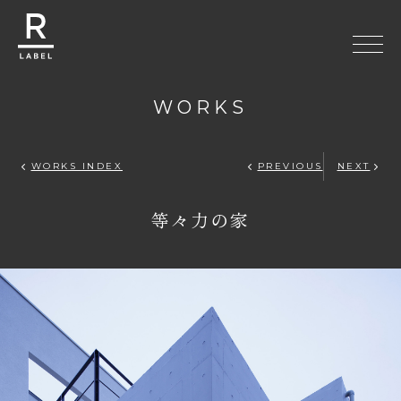
WORKS
R-LABEL
WORKS INDEX
PREVIOUS
NEXT
等々力の家