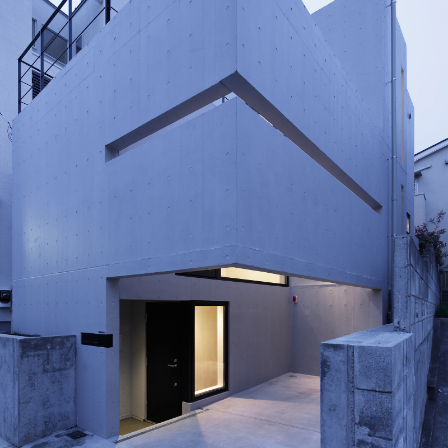
HOME
プライバシーポリシー
免責事項
サイトマップ
株式会社相川スリーエフ
[ 本社 ]
〒273-0011 千葉県船橋市湊町3-7-8
[
R-LABEL
八千代緑ヶ丘オフィス ]
〒276-0040 千葉県八千代市緑が丘
西1丁目10-2
Tel.
047-405-2471