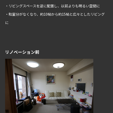
HOME
プライバシーポリシー
免責事項
サイトマップ
・リビングスペースを逆に配置し、以前よりも明るい空間に
株式会社相川スリーエフ
・和室分がなくなり、約10帖から約15帖と広々としたリビング
[ 本社 ]
〒273-0011 千葉県船橋市湊町3-7-8
に
[
R-LABEL
八千代緑ヶ丘オフィス ]
〒276-0040 千葉県八千代市緑が丘
西1丁目10-2
Tel.
047-405-2471
リノベーション前