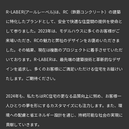
HOME
プライバシーポリシー
免責事項
サイトマップ
RｰLABER(アールレーベル)は、RC（鉄筋コンクリート）の建築
株式会社相川スリーエフ
に特化したブランドとして、安全で快適な住空間の提供を使命と
[ 本社 ]
〒273-0011 千葉県船橋市湊町3-7-8
[
R-LABEL
八千代緑ヶ丘オフィス ]
〒276-0040 千葉県八千代市緑が丘
して参りました。2023年は、モデルハウスに多くのお客様がご
西1丁目10-2
Tel.
047-405-2471
来場いただき、RCの魅力と弊社のデザインをお褒めいただきま
した。その結果、現在は複数のプロジェクトに着手させていただ
いております。RｰLABERは、最先端の建築技術と革新的なデザ
インを追求し、多くのお客様にご満足いただける住宅をお届けい
たします。ご期待ください。
2024年も、私たちはRC住宅の更なる品質向上に努め、お客様一
人ひとりの夢を形にするカスタマイズにも注力します。また、環
境への配慮と省エネルギー設計を通じ、持続可能な社会の実現に
貢献していきます。