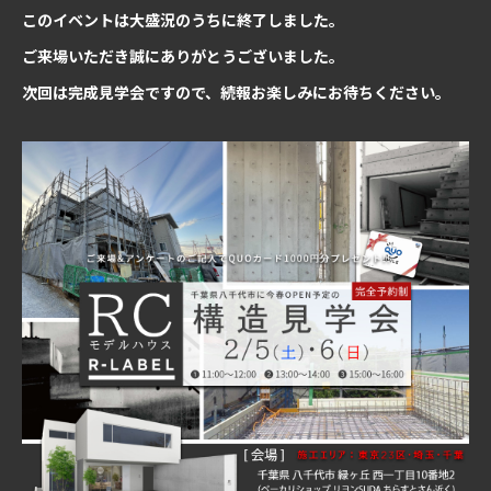
このイベントは大盛況のうちに終了しました。
ご来場いただき誠にありがとうございました。
HOME
プライバシーポリシー
免責事項
サイトマップ
次回は完成見学会ですので、続報お楽しみにお待ちください。
株式会社相川スリーエフ
[ 本社 ]
〒273-0011 千葉県船橋市湊町3-7-8
[
R-LABEL
八千代緑ヶ丘オフィス ]
〒276-0040 千葉県八千代市緑が丘西1丁目1