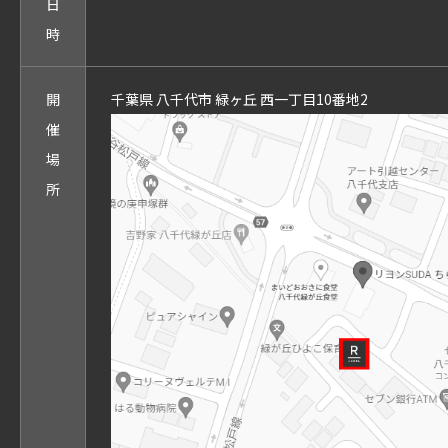
日
時
開
千葉県 八千代市 緑ヶ丘 西一丁目10番地2
催
場
所