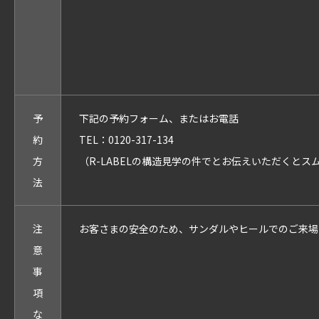
予
下記の予約フォーム、またはお電話
約
TEL：0120-317-134
方
（R-LABELの構造見学の件でとお伝えいただくとス
法
注
お客さまの安全のため、サンダルやヒールでのご来場
意
事
項
な