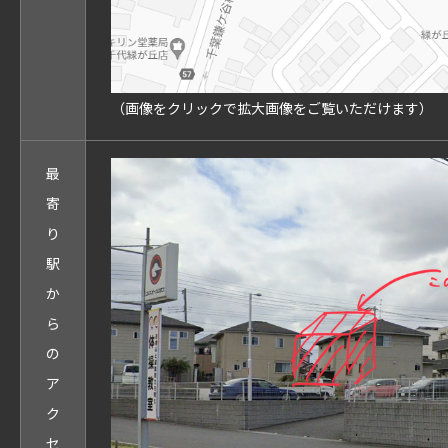
（画像をクリックで拡大画像をご覧いただけます）
最
寄
り
駅
か
ら
の
ア
ク
セ