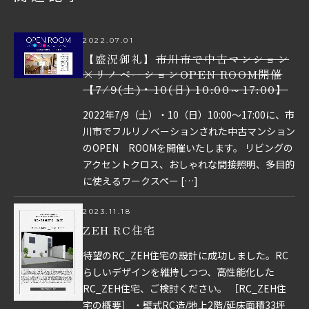
2022.07.01
【盛況御礼】
市川市で中古マンション
×リノベーションOPEN ROOM開催
【7/9(土)・10(日) 10:00～17:00】
2022年7/9（土）・10（日）10:00～17:00に、市
川市でフルリノベーションされた中古マンション
のOPEN ROOMを開催いたします。 リビングの
アクセントクロス、おしゃれな間接照明、多目的
に使えるワークスペー […]
2023.11.18
ZEH RC住宅
待望のRC_ZEH住宅の設計に成功しました。RC
らしいデザインを維持しつつ、高性能化した
RC_ZEH住宅、ご検討ください。 ［RC_ZEH住
宅の概要］ ・壁式RC造/地上2階/延床面積33坪